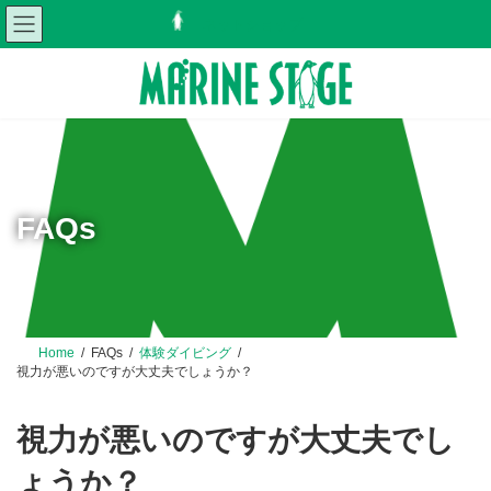
コ
ナ
ネットショップ
ン
ビ
テ
ゲ
ン
ー
ツ
シ
へ
ョ
ス
ン
キ
に
ッ
移
プ
動
FAQs
Home
FAQs
体験ダイビング
視力が悪いのですが大丈夫でしょうか？
視力が悪いのですが大丈夫でし
ょうか？