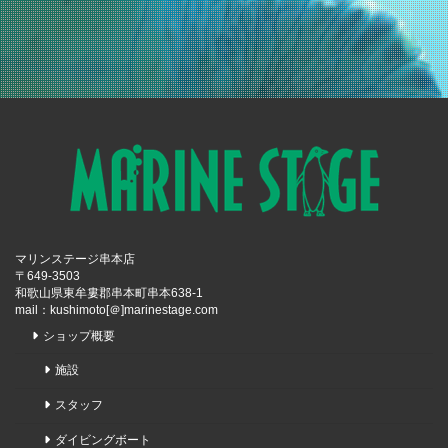
マリンステージ串本店
〒649-3503
和歌山県東牟婁郡串本町串本638-1
mail：kushimoto[＠]marinestage.com
ショップ概要
施設
スタッフ
ダイビングボート