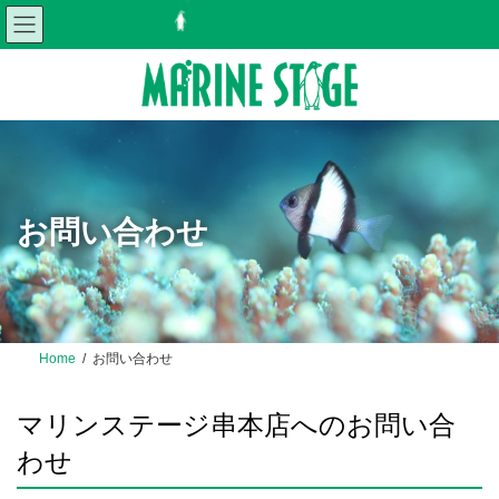
コ
ナ
ネットショップ
ン
ビ
テ
ゲ
ン
ー
ツ
シ
へ
ョ
ス
ン
キ
に
ッ
移
プ
動
お問い合わせ
Home
お問い合わせ
マリンステージ串本店へのお問い合
わせ